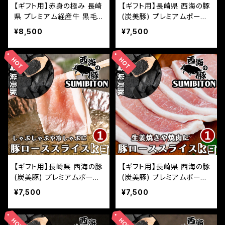
【ギフト用】赤身の極み 長崎
【ギフト用】長崎県 西海の豚
県 プレミアム経産牛 黒毛
(炭美豚) プレミアムポーク
和牛 切り落とし 1kg(500g
西海の豚 しゃぶしゃぶ用バ
¥8,500
¥7,500
×2パック) 小分け 国産 牛
ラ肉 1kg(500g×2パック)
肉 お取り寄せグルメ ふるさ
国産豚 ブランド豚 銘柄豚
との味
豚肉 小分け 豚しゃぶ 冷し
ゃぶ 焼きしゃぶ 豚バラ巻き
肉巻き野菜 お取り寄せグル
メ ふるさとの味
【ギフト用】長崎県 西海の豚
【ギフト用】長崎県 西海の豚
(炭美豚) プレミアムポーク
(炭美豚) プレミアムポーク
しゃぶしゃぶ用ロース肉 1k
生姜焼き用ロース肉 1kg(5
¥7,500
¥7,500
g(500g×2パック) 国産豚
00g×2パック) 国産豚 ブラ
ブランド豚 銘柄豚 豚肉 小
ンド豚 銘柄豚 豚肉 小分け
分け 豚しゃぶ 冷しゃぶ 焼き
生姜焼き しょうが焼き 豚ロ