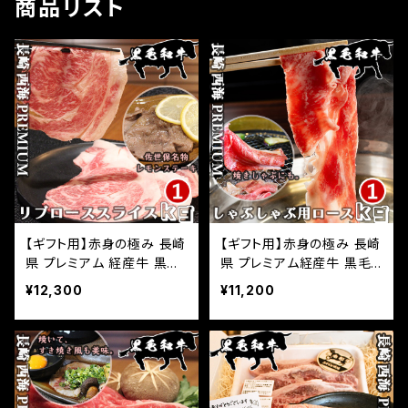
商品リスト
【ギフト用】赤身の極み 長崎
【ギフト用】赤身の極み 長崎
県 プレミアム 経産牛 黒毛
県 プレミアム経産牛 黒毛
和牛 リブローススライス 1k
和牛 しゃぶしゃぶ 焼きしゃ
¥12,300
¥11,200
g(500g×2パック) 小分け
ぶ 用ロース 1kg(500g×2
国産 牛肉 サシ入り 和牛 牛
パック) 小分け 国産 牛肉
肉 お取り寄せグルメ ふるさ
お取り寄せグルメ ふるさと
との味
の味