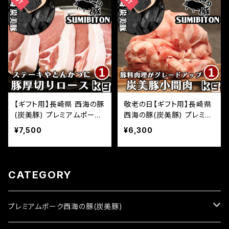
しゃぶ 豚ロース お取り寄せ
ース お取り寄せグルメ ふる
グルメ ふるさとの味
さとの味
【ギフト用】長崎県 西海の豚
敬老の日【ギフト用】長崎県
(炭美豚) プレミアムポーク
西海の豚(炭美豚) プレミア
とんかつ ステーキ用ロース
ムポーク 小間肉 1kg(500
¥7,500
¥6,300
肉 1kg(500g×2パック) 国
g×2パック) 国産豚 ブラン
産豚 ブランド豚 銘柄豚 豚
ド豚 銘柄豚 豚肉 小分け
肉 小分け とんかつ トンテ
切り落とし 豚小間肉 お取
キ ステーキ 豚ロース お取
り寄せグルメ ふるさとの味
CATEGORY
り寄せグルメ ふるさとの味
プレミアムポーク西海の豚(炭美豚)