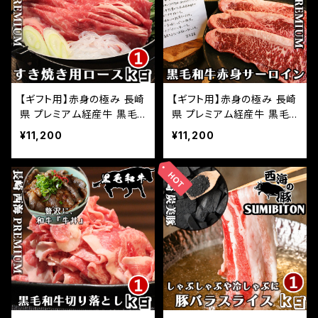
【ギフト用】赤身の極み 長崎
【ギフト用】赤身の極み 長崎
県 プレミアム経産牛 黒毛
県 プレミアム経産牛 黒毛
和牛 すき焼き 炙りすき焼き
和牛 赤身 サーロインステ
¥11,200
¥11,200
用ロース 1kg(500g×2パッ
ーキ 1kg(500g×2パック)
ク) 小分け 国産 牛肉 お取
サーロイン 和牛ステーキ
り寄せグルメ ふるさとの味
小分け 国産 牛肉 お取り寄
せグルメ ふるさとの味