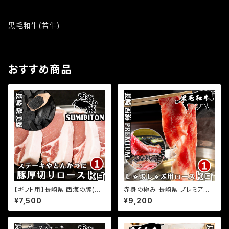
レミアム経産牛3kg
黒毛和牛(若牛)
その他
おすすめ商品
【ギフト用】長崎県 西海の豚(炭
赤身の極み 長崎県 プレミアム
美豚) プレミアムポーク とんか
経産牛 黒毛和牛 しゃぶしゃぶ
¥7,500
¥9,200
つ ステーキ用ロース肉 1kg(50
焼きしゃぶ 用ロース 1kg(500g
0g×2パック) 国産豚 ブランド豚
×2パック) 小分け 国産 牛肉 お
銘柄豚 豚肉 小分け とんかつ ト
取り寄せグルメ ふるさとの味
ンテキ ステーキ 豚ロース お取