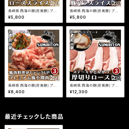
長崎県 西海の豚(炭美豚) プレ
長崎県 西海の豚(炭美豚) プレ
ミアムポーク しゃぶしゃぶ用ロ
ミアムポーク 西海の豚 しゃぶし
¥5,800
¥5,800
ース肉 1kg(500g×2パック) 国
ゃぶ用バラ肉 1kg(500g×2パッ
産豚 ブランド豚 銘柄豚 豚肉 小
ク) 国産豚 ブランド豚 銘柄豚
分け 豚しゃぶ 冷しゃぶ 焼きしゃ
豚肉 小分け 豚しゃぶ 冷しゃぶ
ぶ 豚ロース お取り寄せグルメ
焼きしゃぶ 豚バラ巻き 肉巻き野
ふるさとの味
菜 お取り寄せグルメ ふるさとの
味
長崎県 西海の豚(炭美豚) プレ
長崎県 西海の豚(炭美豚) プレ
ミアムポーク 小間肉 3kg(500
ミアムポーク とんかつ ステーキ
¥8,400
¥12,300
g×6パック) 国産豚 ブランド豚
用ロース肉 3kg(500g×6パッ
銘柄豚 豚肉 小分け 切り落とし
ク) 国産豚 ブランド豚 銘柄豚
豚小間肉 お取り寄せグルメ ふ
豚肉 小分け とんかつ トンテキ
るさとの味
ステーキ 豚ロース お取り寄せ
グルメ ふるさとの味
最近チェックした商品