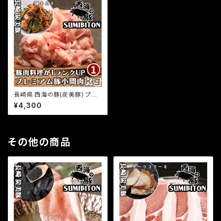
長崎県 西海の豚(炭美豚) プレ
ミアムポーク 小間肉 1kg(500
¥4,300
g×2パック) 国産豚 ブランド豚
銘柄豚 豚肉 小分け 切り落とし
豚小間肉 お取り寄せグルメ ふ
るさとの味
その他の商品