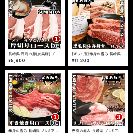
り寄せグルメ ふるさとの味
長崎県 西海の豚(炭美豚) プレ
【ギフト用】赤身の極み 長崎県
ミアムポーク とんかつ ステーキ
プレミアム経産牛 黒毛和牛 赤
¥5,800
¥11,200
用ロース肉 1kg(500g×2パッ
身 サーロインステーキ 1kg(50
ク) 国産豚 ブランド豚 銘柄豚
0g×2パック) サーロイン 和牛
豚肉 小分け とんかつ トンテキ
ステーキ 小分け 国産 牛肉 お
ステーキ 豚ロース お取り寄せ
取り寄せグルメ ふるさとの味
グルメ ふるさとの味
赤身の極み 長崎県 プレミアム
赤身の極み 長崎県 プレミアム