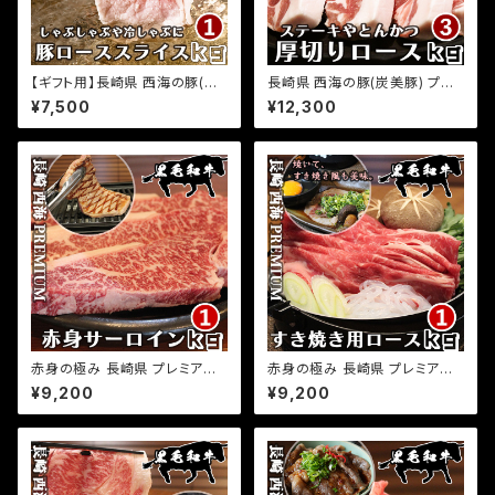
【ギフト用】長崎県 西海の豚(炭
長崎県 西海の豚(炭美豚) プレ
美豚) プレミアムポーク しゃぶし
ミアムポーク とんかつ ステーキ
¥7,500
¥12,300
ゃぶ用ロース肉 1kg(500g×2
用ロース肉 3kg(500g×6パッ
パック) 国産豚 ブランド豚 銘柄
ク) 国産豚 ブランド豚 銘柄豚
豚 豚肉 小分け 豚しゃぶ 冷しゃ
豚肉 小分け とんかつ トンテキ
ぶ 焼きしゃぶ 豚ロース お取り
ステーキ 豚ロース お取り寄せ
寄せグルメ ふるさとの味
グルメ ふるさとの味
赤身の極み 長崎県 プレミアム
赤身の極み 長崎県 プレミアム
経産牛 黒毛和牛 赤身 サーロイ
経産牛 黒毛和牛 すき焼き 炙り
¥9,200
¥9,200
ンステーキ 1kg(500g×2パッ
すき焼き 用ロース 1kg(500g×
ク) サーロイン 和牛ステーキ 小
2パック) 小分け 国産 牛肉 お取
分け 国産 牛肉 お取り寄せグル
り寄せグルメ ふるさとの味
メ ふるさとの味