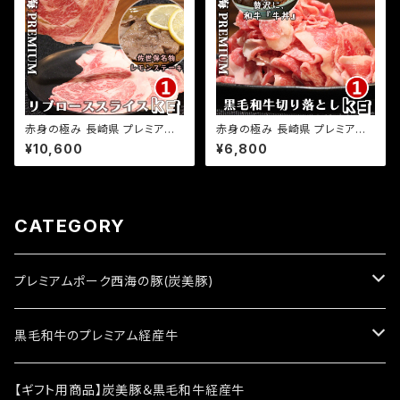
赤身の極み 長崎県 プレミアム
赤身の極み 長崎県 プレミアム
経産牛 黒毛和牛 リブロースス
経産牛 黒毛和牛 切り落とし 1k
¥10,600
¥6,800
ライス 1kg(500g×2パック) 小
g(500g×2パック) 小分け 国産
分け 国産 牛肉 サシ入り 和牛
牛肉 お取り寄せグルメ ふるさと
牛肉 お取り寄せグルメ ふるさと
の味
の味
CATEGORY
プレミアムポーク西海の豚(炭美豚)
西海の豚(炭美豚)1kg
黒毛和牛のプレミアム経産牛
西海の豚(炭美豚)3kg
レミアム経産牛1kg
【ギフト用商品】炭美豚＆黒毛和牛経産牛