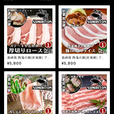
長崎県 西海の豚(炭美豚) プレ
長崎県 西海の豚(炭美豚) プレ
ミアムポーク とんかつ ステーキ
ミアムポーク 生姜焼き用ロース
¥5,800
¥5,800
用ロース肉 1kg(500g×2パッ
肉 1kg(500g×2パック) 国産豚
ク) 国産豚 ブランド豚 銘柄豚
ブランド豚 銘柄豚 豚肉 小分け
豚肉 小分け とんかつ トンテキ
生姜焼き しょうが焼き 豚ロース
ステーキ 豚ロース お取り寄せ
お取り寄せグルメ ふるさとの味
グルメ ふるさとの味