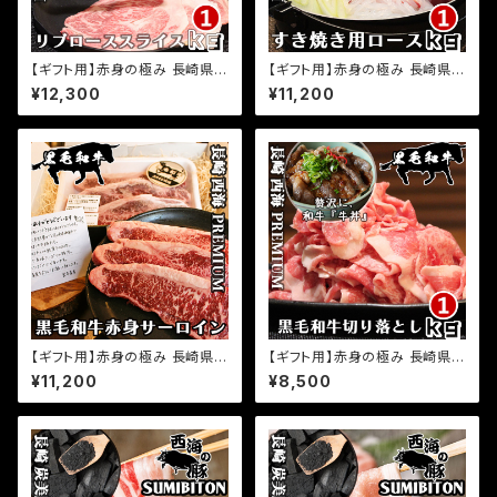
【ギフト用】赤身の極み 長崎県
【ギフト用】赤身の極み 長崎県
プレミアム 経産牛 黒毛和牛 リ
プレミアム経産牛 黒毛和牛 すき
¥12,300
¥11,200
ブローススライス 1kg(500g×2
焼き 炙りすき焼き 用ロース 1kg
パック) 小分け 国産 牛肉 サシ
(500g×2パック) 小分け 国産
入り 和牛 牛肉 お取り寄せグル
牛肉 お取り寄せグルメ ふるさと
メ ふるさとの味
の味
【ギフト用】赤身の極み 長崎県
【ギフト用】赤身の極み 長崎県
プレミアム経産牛 黒毛和牛 赤
プレミアム経産牛 黒毛和牛 切
¥11,200
¥8,500
身 サーロインステーキ 1kg(50
り落とし 1kg(500g×2パック)
0g×2パック) サーロイン 和牛
小分け 国産 牛肉 お取り寄せグ
ステーキ 小分け 国産 牛肉 お
ルメ ふるさとの味
取り寄せグルメ ふるさとの味