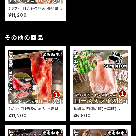
【ギフト用】赤身の極み 長崎県
プレミアム経産牛 黒毛和牛 しゃ
¥11,200
ぶしゃぶ 焼きしゃぶ 用ロース 1k
g(500g×2パック) 小分け 国産
牛肉 お取り寄せグルメ ふるさと
の味
その他の商品
【ギフト用】赤身の極み 長崎県
長崎県 西海の豚(炭美豚) プレ
プレミアム経産牛 黒毛和牛 しゃ
ミアムポーク しゃぶしゃぶ用ロ
¥11,200
¥5,800
ぶしゃぶ 焼きしゃぶ 用ロース 1k
ース肉 1kg(500g×2パック) 国
g(500g×2パック) 小分け 国産
産豚 ブランド豚 銘柄豚 豚肉 小
牛肉 お取り寄せグルメ ふるさと
分け 豚しゃぶ 冷しゃぶ 焼きしゃ
の味
ぶ 豚ロース お取り寄せグルメ