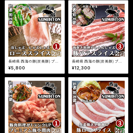
長崎県 西海の豚(炭美豚) プレ
長崎県 西海の豚(炭美豚) プレ
ミアムポーク しゃぶしゃぶ用ロ
ミアムポーク しゃぶしゃぶ用バラ
¥5,800
¥12,300
ース肉 1kg(500g×2パック) 国
肉 3kg(500g×6パック) 国産
産豚 ブランド豚 銘柄豚 豚肉 小
豚 ブランド豚 銘柄豚 豚肉 小分
分け 豚しゃぶ 冷しゃぶ 焼きしゃ
け 豚しゃぶ 冷しゃぶ 焼きしゃぶ
ぶ 豚ロース お取り寄せグルメ
豚バラ巻き お取り寄せグルメ ふ
ふるさとの味
るさとの味