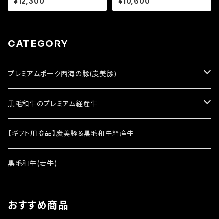
¥12,300
¥10,600
ブローススライス 1kg(500g×2
ライス 1kg(500g×2パック) 小
パック) 小分け 国産 牛肉 サシ
分け 国産 牛肉 サシ入り 和牛
入り 和牛 牛肉 お取り寄せグル
牛肉 お取り寄せグルメ ふるさと
メ ふるさとの味
の味
CATEGORY
プレミアムポーク西海の豚(炭美豚)
西海の豚(炭美豚)1kg
黒毛和牛のプレミアム経産牛
西海の豚(炭美豚)3kg
レミアム経産牛1kg
【ギフト用商品】炭美豚＆黒毛和牛経産牛
レミアム経産牛3kg
黒毛和牛(若牛)
その他
おすすめ商品