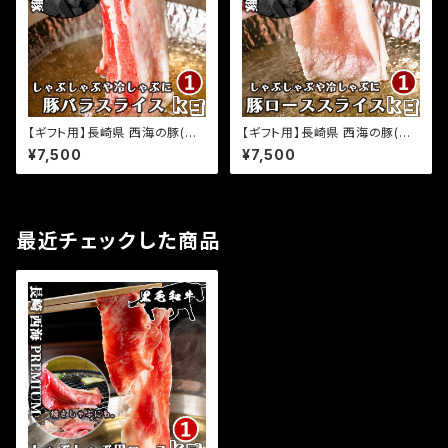
【ギフト用】長崎県 西海の豚(炭
【ギフト用】長崎県 西海の豚(炭
美豚) プレミアムポーク 西海の
美豚) プレミアムポーク しゃぶし
¥7,500
¥7,500
豚 しゃぶしゃぶ用バラ肉 1kg(5
ゃぶ用ロース肉 1kg(500g×2
00g×2パック) 国産豚 ブランド
パック) 国産豚 ブランド豚 銘柄
豚 銘柄豚 豚肉 小分け 豚しゃぶ
豚 豚肉 小分け 豚しゃぶ 冷しゃ
冷しゃぶ 焼きしゃぶ 豚バラ巻き
ぶ 焼きしゃぶ 豚ロース お取り
肉巻き野菜 お取り寄せグルメ ふ
寄せグルメ ふるさとの味
最近チェックした商品
るさとの味