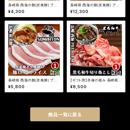
長崎県 西海の豚(炭美豚) プレ
長崎県 西海の豚(炭美豚) プレ
ミアムポーク 小間肉 1kg(500
ミアム ポーク 生姜焼き用ロー
¥4,300
¥12,300
g×2パック) 国産豚 ブランド豚
ス肉 3kg(500g×6パック) 国産
銘柄豚 豚肉 小分け 切り落とし
豚 ブランド豚 銘柄豚 豚肉 小分
豚小間肉 お取り寄せグルメ ふ
け 生姜焼き しょうが焼き 豚ロ
るさとの味
ース お取り寄せグルメ ふるさと
の味
長崎県 西海の豚(炭美豚) プレ
【ギフト用】赤身の極み 長崎県
ミアムポーク 生姜焼き用ロース
プレミアム経産牛 黒毛和牛 切
¥5,800
¥8,500
肉 1kg(500g×2パック) 国産豚
り落とし 1kg(500g×2パック)
ブランド豚 銘柄豚 豚肉 小分け
小分け 国産 牛肉 お取り寄せグ
生姜焼き しょうが焼き 豚ロース
ルメ ふるさとの味
お取り寄せグルメ ふるさとの味
商品一覧に戻る