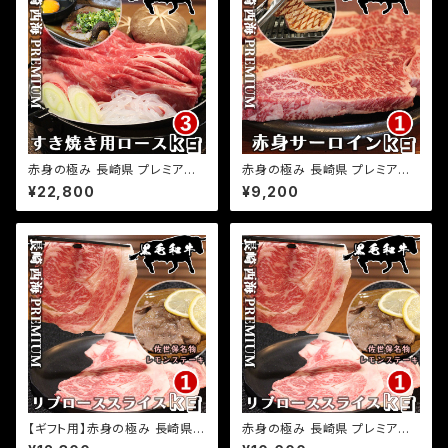
ふるさとの味
赤身の極み 長崎県 プレミアム
赤身の極み 長崎県 プレミアム
経産牛 黒毛和牛 すき焼き 炙り
経産牛 黒毛和牛 赤身 サーロイ
¥22,800
¥9,200
すき焼き 用ロース 3kg(500g×
ンステーキ 1kg(500g×2パッ
6パック) 小分け 国産 牛肉 お取
ク) サーロイン 和牛ステーキ 小
り寄せグルメ ふるさとの味
分け 国産 牛肉 お取り寄せグル
メ ふるさとの味
【ギフト用】赤身の極み 長崎県
赤身の極み 長崎県 プレミアム
プレミアム 経産牛 黒毛和牛 リ
経産牛 黒毛和牛 リブロースス