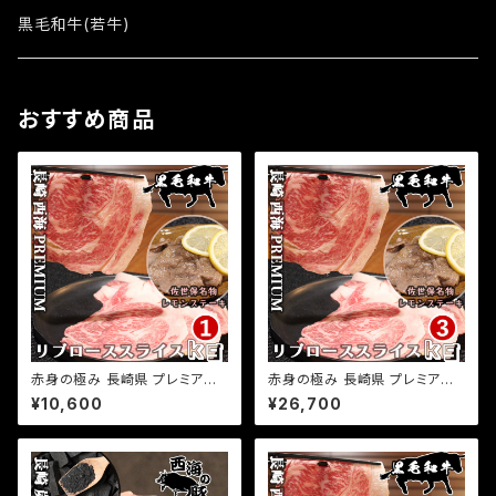
レミアム経産牛3kg
黒毛和牛(若牛)
その他
おすすめ商品
赤身の極み 長崎県 プレミアム
赤身の極み 長崎県 プレミアム
経産牛 黒毛和牛 リブロースス
経産牛 黒毛和牛 リブロースス
¥10,600
¥26,700
ライス 1kg(500g×2パック) 小
ライス 3kg(500g×6パック) 小
分け 国産 牛肉 サシ入り 和牛
分け 国産 牛肉 サシ入り 和牛
牛肉 お取り寄せグルメ ふるさと
牛肉 お取り寄せグルメ ふるさと
の味
の味