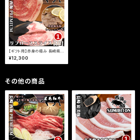
【ギフト用】赤身の極み 長崎県
プレミアム 経産牛 黒毛和牛 リ
¥12,300
ブローススライス 1kg(500g×2
パック) 小分け 国産 牛肉 サシ
入り 和牛 牛肉 お取り寄せグル
メ ふるさとの味
その他の商品