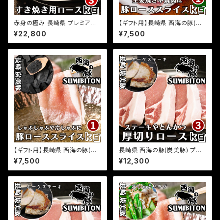
赤身の極み 長崎県 プレミアム
【ギフト用】長崎県 西海の豚(炭
経産牛 黒毛和牛 すき焼き 炙り
美豚) プレミアムポーク 生姜焼
¥22,800
¥7,500
すき焼き 用ロース 3kg(500g×
き用ロース肉 1kg(500g×2パッ
6パック) 小分け 国産 牛肉 お取
ク) 国産豚 ブランド豚 銘柄豚
り寄せグルメ ふるさとの味
豚肉 小分け 生姜焼き しょうが
焼き 豚ロース お取り寄せグルメ
ふるさとの味
【ギフト用】長崎県 西海の豚(炭
長崎県 西海の豚(炭美豚) プレ
美豚) プレミアムポーク しゃぶし
ミアムポーク とんかつ ステーキ
¥7,500
¥12,300
ゃぶ用ロース肉 1kg(500g×2
用ロース肉 3kg(500g×6パッ
パック) 国産豚 ブランド豚 銘柄
ク) 国産豚 ブランド豚 銘柄豚
豚 豚肉 小分け 豚しゃぶ 冷しゃ
豚肉 小分け とんかつ トンテキ
ぶ 焼きしゃぶ 豚ロース お取り
ステーキ 豚ロース お取り寄せ
寄せグルメ ふるさとの味
グルメ ふるさとの味