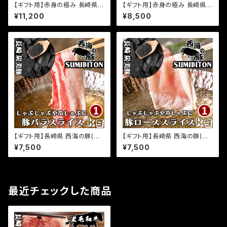
【ギフト用】赤身の極み 長崎県
【ギフト用】赤身の極み 長崎県
プレミアム経産牛 黒毛和牛 赤
プレミアム経産牛 黒毛和牛 切
¥11,200
¥8,500
身 サーロインステーキ 1kg(50
り落とし 1kg(500g×2パック)
0g×2パック) サーロイン 和牛
小分け 国産 牛肉 お取り寄せグ
ステーキ 小分け 国産 牛肉 お
ルメ ふるさとの味
取り寄せグルメ ふるさとの味
【ギフト用】長崎県 西海の豚(炭
【ギフト用】長崎県 西海の豚(炭
美豚) プレミアムポーク 西海の
美豚) プレミアムポーク しゃぶし
¥7,500
¥7,500
豚 しゃぶしゃぶ用バラ肉 1kg(5
ゃぶ用ロース肉 1kg(500g×2
00g×2パック) 国産豚 ブランド
パック) 国産豚 ブランド豚 銘柄
豚 銘柄豚 豚肉 小分け 豚しゃぶ
豚 豚肉 小分け 豚しゃぶ 冷しゃ
冷しゃぶ 焼きしゃぶ 豚バラ巻き
ぶ 焼きしゃぶ 豚ロース お取り
肉巻き野菜 お取り寄せグルメ ふ
寄せグルメ ふるさとの味
最近チェックした商品
るさとの味