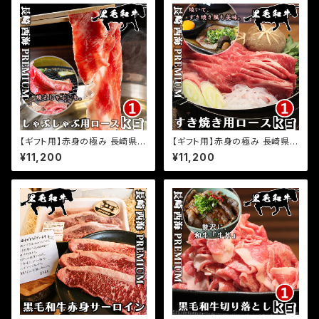
【ギフト用】赤身の極み 長崎県
【ギフト用】赤身の極み 長崎県
プレミアム経産牛 黒毛和牛 しゃ
プレミアム経産牛 黒毛和牛 すき
¥11,200
¥11,200
ぶしゃぶ 焼きしゃぶ 用ロース 1k
焼き 炙りすき焼き 用ロース 1kg
g(500g×2パック) 小分け 国産
(500g×2パック) 小分け 国産
牛肉 お取り寄せグルメ ふるさと
牛肉 お取り寄せグルメ ふるさと
の味
の味