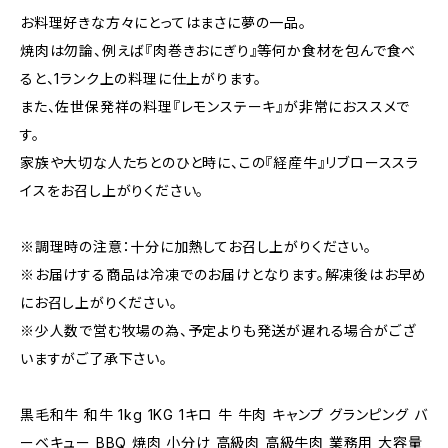
お料理好きな方々にとってはまさに夢の一品。
焼肉は勿論、例えば『肉巻きおにぎり』等何か食材を包んで食べ
ると、1ランク上の料理に仕上がります。
また、佐世保発祥の料理『レモンステーキ』が非常におススメで
す。
家族や大切な人たちとのひと時に、この『経産牛』リブローススラ
イスをお召し上がりください。
※調理時の注意：十分に加熱してお召し上がりください。
※お届けする商品は冷凍でのお届けとなります。解凍後はお早め
にお召し上がりください。
※少人数で営む牧場の為、予定よりも発送が遅れる場合がござ
いますがご了承下さい。
黒毛和牛 和牛 1kg 1KG 1キロ 牛 牛肉 キャンプ グランピング バ
ーベキュー BBQ 焼肉 小分け 高級肉 高級牛肉 業務用 大容量