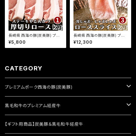
長崎県 西海の豚(炭美豚) プレ
長崎県 西海の豚(炭美豚) プレ
ミアムポーク とんかつ ステーキ
ミアムポーク しゃぶしゃぶ用ロ
¥5,800
¥12,300
用ロース肉 1kg(500g×2パッ
ース肉 3kg(500g×6パック) 国
ク) 国産豚 ブランド豚 銘柄豚
産豚 ブランド豚 銘柄豚 豚肉 小
豚肉 小分け とんかつ トンテキ
分け 豚しゃぶ 冷しゃぶ 焼きしゃ
ステーキ 豚ロース お取り寄せ
ぶ 豚ロース お取り寄せグルメ
グルメ ふるさとの味
ふるさとの味
CATEGORY
プレミアムポーク西海の豚(炭美豚)
西海の豚(炭美豚)1kg
黒毛和牛のプレミアム経産牛
西海の豚(炭美豚)3kg
レミアム経産牛1kg
【ギフト用商品】炭美豚＆黒毛和牛経産牛