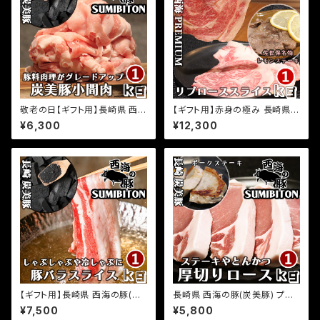
敬老の日【ギフト用】長崎県 西海
【ギフト用】赤身の極み 長崎県
の豚(炭美豚) プレミアムポーク
プレミアム 経産牛 黒毛和牛 リ
¥6,300
¥12,300
小間肉 1kg(500g×2パック) 国
ブローススライス 1kg(500g×2
産豚 ブランド豚 銘柄豚 豚肉 小
パック) 小分け 国産 牛肉 サシ
分け 切り落とし 豚小間肉 お取
入り 和牛 牛肉 お取り寄せグル
り寄せグルメ ふるさとの味
メ ふるさとの味
【ギフト用】長崎県 西海の豚(炭
長崎県 西海の豚(炭美豚) プレ
美豚) プレミアムポーク 西海の
ミアムポーク とんかつ ステーキ
¥7,500
¥5,800
豚 しゃぶしゃぶ用バラ肉 1kg(5
用ロース肉 1kg(500g×2パッ